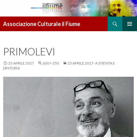
Cerca
Associazione Culturale il Fiume
VAI AL CONTENUTO
MENU
PRINCI
PRIMOLEVI
25 APRILE 2017
630 × 350
25 APRILE 2017- A STIENTA E
DINTORNI