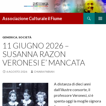
Cerca
Associazione Culturale il Fiume
VAI AL CONTENUTO
MENU
PRINCI
GENERICA
,
SOCIETÀ
11 GIUGNO 2026 –
SUSANNA RAZON
VERONESI E’ MANCATA
6 AGOSTO 2026
CHIARA FABIAN
A distanza di dieci anni
dall’illustre consorte, il
professore Veronesi, si è
spenta oggi la moglie signora