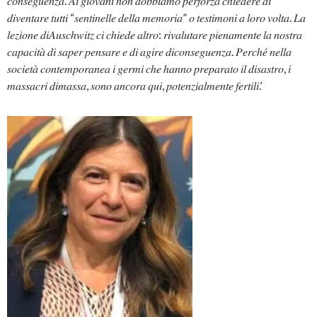
𝑐𝑜𝑛𝑠𝑒𝑔𝑢𝑒𝑛𝑧𝑎. 𝐴𝑖 𝑔𝑖𝑜𝑣𝑎𝑛𝑖 𝑛𝑜𝑛 𝑑𝑜𝑏𝑏𝑖𝑎𝑚𝑜 𝑝𝑒𝑟𝑓𝑜𝑟𝑧𝑎 𝑐ℎ𝑖𝑒𝑑𝑒𝑟𝑒 𝑑𝑖
𝑑𝑖𝑣𝑒𝑛𝑡𝑎𝑟𝑒 𝑡𝑢𝑡𝑡𝑖 “𝑠𝑒𝑛𝑡𝑖𝑛𝑒𝑙𝑙𝑒 𝑑𝑒𝑙𝑙𝑎 𝑚𝑒𝑚𝑜𝑟𝑖𝑎” 𝑜 𝑡𝑒𝑠𝑡𝑖𝑚𝑜𝑛𝑖 𝑎 𝑙𝑜𝑟𝑜 𝑣𝑜𝑙𝑡𝑎. 𝐿𝑎
𝑙𝑒𝑧𝑖𝑜𝑛𝑒 𝑑𝑖𝐴𝑢𝑠𝑐ℎ𝑤𝑖𝑡𝑧 𝑐𝑖 𝑐ℎ𝑖𝑒𝑑𝑒 𝑎𝑙𝑡𝑟𝑜: 𝑟𝑖𝑣𝑎𝑙𝑢𝑡𝑎𝑟𝑒 𝑝𝑖𝑒𝑛𝑎𝑚𝑒𝑛𝑡𝑒 𝑙𝑎 𝑛𝑜𝑠𝑡𝑟𝑎
𝑐𝑎𝑝𝑎𝑐𝑖𝑡𝑎̀ 𝑑𝑖 𝑠𝑎𝑝𝑒𝑟 𝑝𝑒𝑛𝑠𝑎𝑟𝑒 𝑒 𝑑𝑖 𝑎𝑔𝑖𝑟𝑒 𝑑𝑖𝑐𝑜𝑛𝑠𝑒𝑔𝑢𝑒𝑛𝑧𝑎. 𝑃𝑒𝑟𝑐ℎ𝑒́ 𝑛𝑒𝑙𝑙𝑎
𝑠𝑜𝑐𝑖𝑒𝑡𝑎̀ 𝑐𝑜𝑛𝑡𝑒𝑚𝑝𝑜𝑟𝑎𝑛𝑒𝑎 𝑖 𝑔𝑒𝑟𝑚𝑖 𝑐ℎ𝑒 ℎ𝑎𝑛𝑛𝑜 𝑝𝑟𝑒𝑝𝑎𝑟𝑎𝑡𝑜 𝑖𝑙 𝑑𝑖𝑠𝑎𝑠𝑡𝑟𝑜, 𝑖
𝑚𝑎𝑠𝑠𝑎𝑐𝑟𝑖 𝑑𝑖𝑚𝑎𝑠𝑠𝑎, 𝑠𝑜𝑛𝑜 𝑎𝑛𝑐𝑜𝑟𝑎 𝑞𝑢𝑖, 𝑝𝑜𝑡𝑒𝑛𝑧𝑖𝑎𝑙𝑚𝑒𝑛𝑡𝑒 𝑓𝑒𝑟𝑡𝑖𝑙𝑖.’