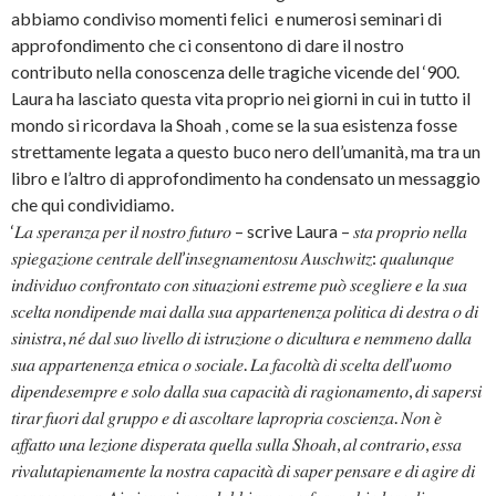
abbiamo condiviso momenti felici e numerosi seminari di
approfondimento che ci consentono di dare il nostro
contributo nella conoscenza delle tragiche vicende del ‘900.
Laura ha lasciato questa vita proprio nei giorni in cui in tutto il
mondo si ricordava la Shoah , come se la sua esistenza fosse
strettamente legata a questo buco nero dell’umanità, ma tra un
libro e l’altro di approfondimento ha condensato un messaggio
che qui condividiamo.
‘𝐿𝑎 𝑠𝑝𝑒𝑟𝑎𝑛𝑧𝑎 𝑝𝑒𝑟 𝑖𝑙 𝑛𝑜𝑠𝑡𝑟𝑜 𝑓𝑢𝑡𝑢𝑟𝑜 – scrive Laura – 𝑠𝑡𝑎 𝑝𝑟𝑜𝑝𝑟𝑖𝑜 𝑛𝑒𝑙𝑙𝑎
𝑠𝑝𝑖𝑒𝑔𝑎𝑧𝑖𝑜𝑛𝑒 𝑐𝑒𝑛𝑡𝑟𝑎𝑙𝑒 𝑑𝑒𝑙𝑙’𝑖𝑛𝑠𝑒𝑔𝑛𝑎𝑚𝑒𝑛𝑡𝑜𝑠𝑢 𝐴𝑢𝑠𝑐ℎ𝑤𝑖𝑡𝑧: 𝑞𝑢𝑎𝑙𝑢𝑛𝑞𝑢𝑒
𝑖𝑛𝑑𝑖𝑣𝑖𝑑𝑢𝑜 𝑐𝑜𝑛𝑓𝑟𝑜𝑛𝑡𝑎𝑡𝑜 𝑐𝑜𝑛 𝑠𝑖𝑡𝑢𝑎𝑧𝑖𝑜𝑛𝑖 𝑒𝑠𝑡𝑟𝑒𝑚𝑒 𝑝𝑢𝑜̀ 𝑠𝑐𝑒𝑔𝑙𝑖𝑒𝑟𝑒 𝑒 𝑙𝑎 𝑠𝑢𝑎
𝑠𝑐𝑒𝑙𝑡𝑎 𝑛𝑜𝑛𝑑𝑖𝑝𝑒𝑛𝑑𝑒 𝑚𝑎𝑖 𝑑𝑎𝑙𝑙𝑎 𝑠𝑢𝑎 𝑎𝑝𝑝𝑎𝑟𝑡𝑒𝑛𝑒𝑛𝑧𝑎 𝑝𝑜𝑙𝑖𝑡𝑖𝑐𝑎 𝑑𝑖 𝑑𝑒𝑠𝑡𝑟𝑎 𝑜 𝑑𝑖
𝑠𝑖𝑛𝑖𝑠𝑡𝑟𝑎, 𝑛𝑒́ 𝑑𝑎𝑙 𝑠𝑢𝑜 𝑙𝑖𝑣𝑒𝑙𝑙𝑜 𝑑𝑖 𝑖𝑠𝑡𝑟𝑢𝑧𝑖𝑜𝑛𝑒 𝑜 𝑑𝑖𝑐𝑢𝑙𝑡𝑢𝑟𝑎 𝑒 𝑛𝑒𝑚𝑚𝑒𝑛𝑜 𝑑𝑎𝑙𝑙𝑎
𝑠𝑢𝑎 𝑎𝑝𝑝𝑎𝑟𝑡𝑒𝑛𝑒𝑛𝑧𝑎 𝑒𝑡𝑛𝑖𝑐𝑎 𝑜 𝑠𝑜𝑐𝑖𝑎𝑙𝑒. 𝐿𝑎 𝑓𝑎𝑐𝑜𝑙𝑡𝑎̀ 𝑑𝑖 𝑠𝑐𝑒𝑙𝑡𝑎 𝑑𝑒𝑙𝑙’𝑢𝑜𝑚𝑜
𝑑𝑖𝑝𝑒𝑛𝑑𝑒𝑠𝑒𝑚𝑝𝑟𝑒 𝑒 𝑠𝑜𝑙𝑜 𝑑𝑎𝑙𝑙𝑎 𝑠𝑢𝑎 𝑐𝑎𝑝𝑎𝑐𝑖𝑡𝑎̀ 𝑑𝑖 𝑟𝑎𝑔𝑖𝑜𝑛𝑎𝑚𝑒𝑛𝑡𝑜, 𝑑𝑖 𝑠𝑎𝑝𝑒𝑟𝑠𝑖
𝑡𝑖𝑟𝑎𝑟 𝑓𝑢𝑜𝑟𝑖 𝑑𝑎𝑙 𝑔𝑟𝑢𝑝𝑝𝑜 𝑒 𝑑𝑖 𝑎𝑠𝑐𝑜𝑙𝑡𝑎𝑟𝑒 𝑙𝑎𝑝𝑟𝑜𝑝𝑟𝑖𝑎 𝑐𝑜𝑠𝑐𝑖𝑒𝑛𝑧𝑎. 𝑁𝑜𝑛 𝑒̀
𝑎𝑓𝑓𝑎𝑡𝑡𝑜 𝑢𝑛𝑎 𝑙𝑒𝑧𝑖𝑜𝑛𝑒 𝑑𝑖𝑠𝑝𝑒𝑟𝑎𝑡𝑎 𝑞𝑢𝑒𝑙𝑙𝑎 𝑠𝑢𝑙𝑙𝑎 𝑆ℎ𝑜𝑎ℎ, 𝑎𝑙 𝑐𝑜𝑛𝑡𝑟𝑎𝑟𝑖𝑜, 𝑒𝑠𝑠𝑎
𝑟𝑖𝑣𝑎𝑙𝑢𝑡𝑎𝑝𝑖𝑒𝑛𝑎𝑚𝑒𝑛𝑡𝑒 𝑙𝑎 𝑛𝑜𝑠𝑡𝑟𝑎 𝑐𝑎𝑝𝑎𝑐𝑖𝑡𝑎̀ 𝑑𝑖 𝑠𝑎𝑝𝑒𝑟 𝑝𝑒𝑛𝑠𝑎𝑟𝑒 𝑒 𝑑𝑖 𝑎𝑔𝑖𝑟𝑒 𝑑𝑖