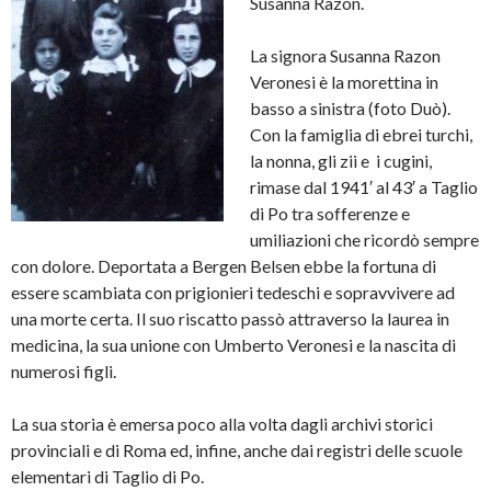
Susanna Razon.
La signora Susanna Razon
Veronesi è la morettina in
basso a sinistra (foto Duò).
Con la famiglia di ebrei turchi,
la nonna, gli zii e i cugini,
rimase dal 1941′ al 43′ a Taglio
di Po tra sofferenze e
umiliazioni che ricordò sempre
con dolore. Deportata a Bergen Belsen ebbe la fortuna di
essere scambiata con prigionieri tedeschi e sopravvivere ad
una morte certa. Il suo riscatto passò attraverso la laurea in
medicina, la sua unione con Umberto Veronesi e la nascita di
numerosi figli.
La sua storia è emersa poco alla volta dagli archivi storici
provinciali e di Roma ed, infine, anche dai registri delle scuole
elementari di Taglio di Po.