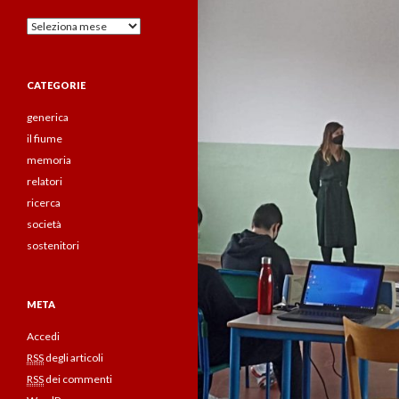
Archivi
CATEGORIE
generica
il fiume
memoria
relatori
ricerca
società
sostenitori
META
Accedi
RSS
degli articoli
RSS
dei commenti