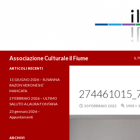
VA
Cerca
Associazione Culturale il Fiume
IL 
ARTICOLI RECENTI
11 GIUGNO 2026 – SUSANNA
RAZON VERONESI E’
274461015_
MANCATA
2 FEBBRAIO 2026 – ULTIMO
SALUTO A LAURA FONTANA
20 FEBBRAIO 2022
1903 × 
23 gennaio 2026 –
Appuntamenti
ARCHIVI