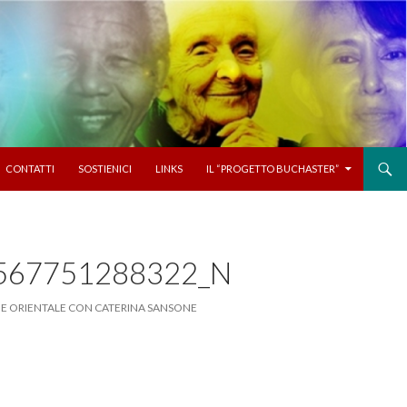
CONTATTI
SOSTIENICI
LINKS
IL “PROGETTO BUCHASTER”
567751288322_N
INE ORIENTALE CON CATERINA SANSONE