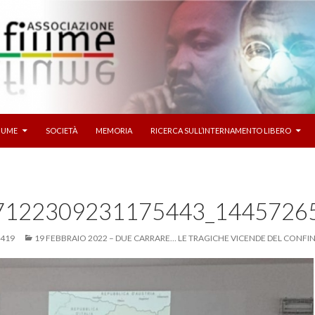
I AL CONTENUTO
FIUME
SOCIETÀ
MEMORIA
RICERCA SULL’INTERNAMENTO LIBERO
7122309231175443_1445726
1419
19 FEBBRAIO 2022 – DUE CARRARE… LE TRAGICHE VICENDE DEL CONF