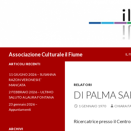
VA
Cerca
Associazione Culturale il Fiume
IL 
ARTICOLI RECENTI
11 GIUGNO 2026 – SUSANNA
RAZON VERONESI E’
RELATORI
MANCATA
DI PALMA S
2 FEBBRAIO 2026 – ULTIMO
SALUTO A LAURA FONTANA
23 gennaio 2026 –
1 GENNAIO 1970
CHIARA F
Appuntamenti
Ricercatrice presso il Centro 
ARCHIVI