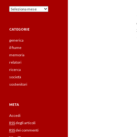
Archivi
CATEGORIE
generica
il fiume
memoria
relatori
ricerca
società
sostenitori
META
Accedi
RSS
degli articoli
RSS
dei commenti