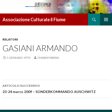
Cerca
Associazione Culturale il Fiume
VAI AL CONTENUTO
MENU
PRINCI
RELATORI
GASIANI ARMANDO
1 GENNAIO 1970
CHIARA FABIAN
ARTICOLO SUCCESSIVO
Navigazione articolo
23-24 marzo 2009 – SONDERKOMMANDO AUSCHWITZ