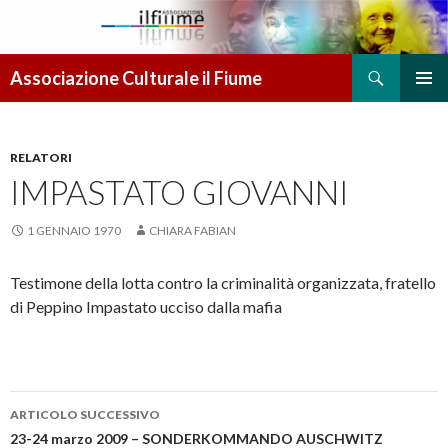
Cerca
Associazione Culturale il Fiume
VAI AL CONTENUTO
MENU
PRINCI
RELATORI
IMPASTATO GIOVANNI
1 GENNAIO 1970
CHIARA FABIAN
Testimone della lotta contro la criminalità organizzata, fratello
di Peppino Impastato ucciso dalla mafia
ARTICOLO SUCCESSIVO
Navigazione articolo
23-24 marzo 2009 – SONDERKOMMANDO AUSCHWITZ