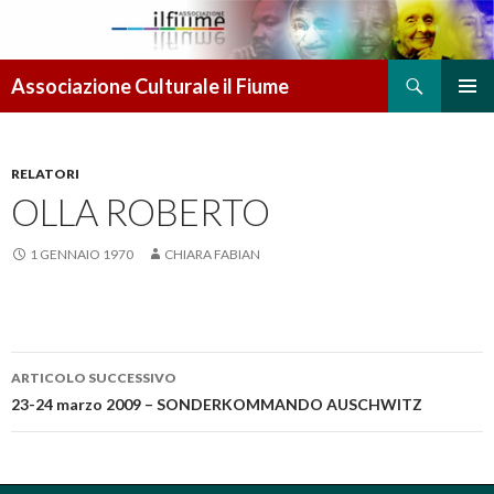
Cerca
Associazione Culturale il Fiume
VAI AL CONTENUTO
MENU
PRINCI
RELATORI
OLLA ROBERTO
1 GENNAIO 1970
CHIARA FABIAN
ARTICOLO SUCCESSIVO
Navigazione articolo
23-24 marzo 2009 – SONDERKOMMANDO AUSCHWITZ