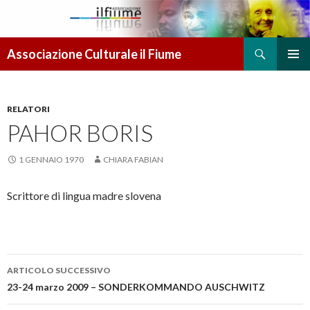
Cerca
Associazione Culturale il Fiume
VAI AL CONTENUTO
MENU
PRINCI
RELATORI
PAHOR BORIS
1 GENNAIO 1970
CHIARA FABIAN
Scrittore di lingua madre slovena
ARTICOLO SUCCESSIVO
Navigazione articolo
23-24 marzo 2009 – SONDERKOMMANDO AUSCHWITZ