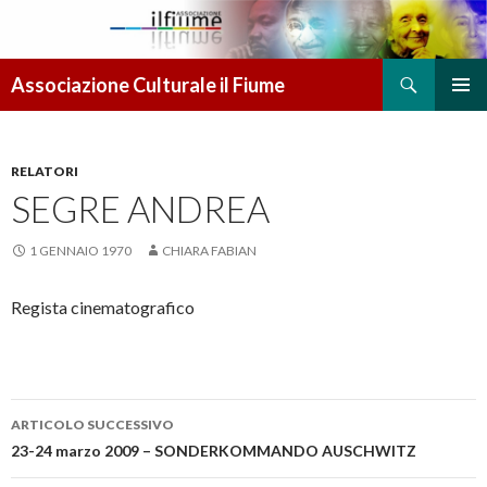
Cerca
Associazione Culturale il Fiume
VAI AL CONTENUTO
MENU
PRINCI
RELATORI
SEGRE ANDREA
1 GENNAIO 1970
CHIARA FABIAN
Regista cinematografico
ARTICOLO SUCCESSIVO
Navigazione articolo
23-24 marzo 2009 – SONDERKOMMANDO AUSCHWITZ