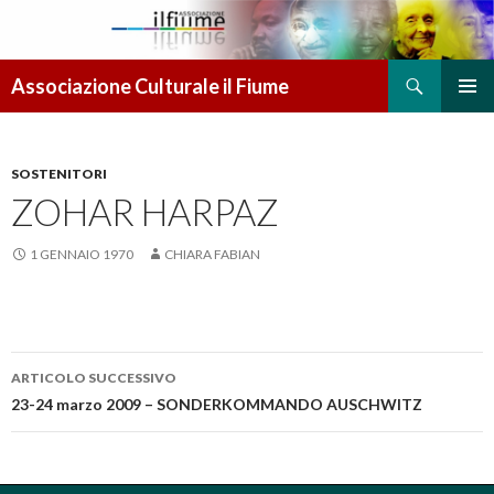
Cerca
Associazione Culturale il Fiume
VAI AL CONTENUTO
MENU
PRINCI
SOSTENITORI
ZOHAR HARPAZ
1 GENNAIO 1970
CHIARA FABIAN
ARTICOLO SUCCESSIVO
Navigazione articolo
23-24 marzo 2009 – SONDERKOMMANDO AUSCHWITZ