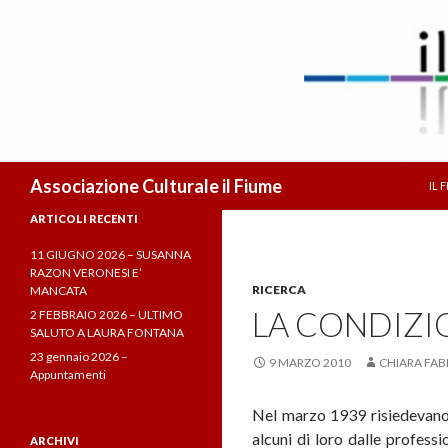
VA
Cerca
Associazione Culturale il Fiume
IL 
ARTICOLI RECENTI
11 GIUGNO 2026 – SUSANNA
RAZON VERONESI E’
RICERCA
MANCATA
LA CONDIZIO
2 FEBBRAIO 2026 – ULTIMO
SALUTO A LAURA FONTANA
23 gennaio 2026 –
9 MARZO 2010
CHIARA FAB
Appuntamenti
Nel marzo 1939 risiedevano n
alcuni di loro dalle profess
ARCHIVI