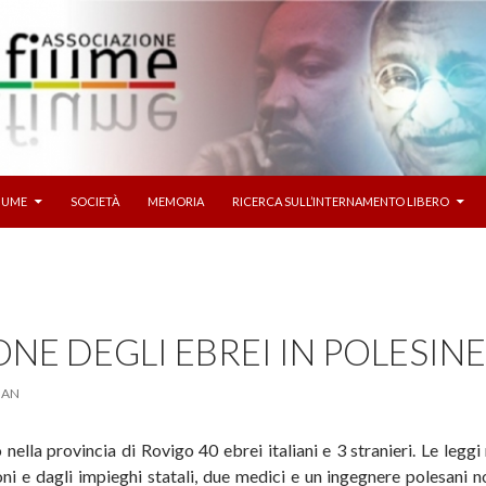
I AL CONTENUTO
FIUME
SOCIETÀ
MEMORIA
RICERCA SULL’INTERNAMENTO LIBERO
NE DEGLI EBREI IN POLESIN
IAN
ella provincia di Rovigo 40 ebrei italiani e 3 stranieri. Le leg
ioni e dagli impieghi statali, due medici e un ingegnere polesani n