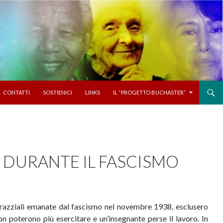
CONTATTI
SOSTIENICI
LINKS
IL “PROGETTO BUCHASTER”
E DURANTE IL FASCISMO
gi razziali emanate dal fascismo nel novembre 1938, esclusero
on poterono più esercitare e un’insegnante perse il lavoro. In