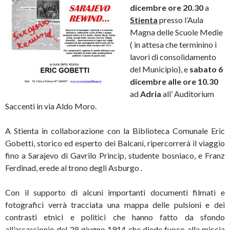
dicembre ore 20.30
a
Stienta
presso l’Aula
Magna delle Scuole Medie
( in attesa che terminino i
lavori di consolidamento
del Municipio), e
sabato 6
dicembre alle ore 10.30
ad
Adria
all’ Auditorium
Saccenti in via Aldo Moro.
A Stienta in collaborazione con la Biblioteca Comunale Eric
Gobetti, storico ed esperto dei Balcani, ripercorrerà il viaggio
fino a Sarajevo di Gavrilo Princip, studente bosniaco, e Franz
Ferdinad, erede al trono degli Asburgo .
Con il supporto di alcuni importanti documenti filmati e
fotografici verrà tracciata una mappa delle pulsioni e dei
contrasti etnici e politici che hanno fatto da sfondo
all’assassionio del 28 giugno 1914 che diede fuoco alla miccia