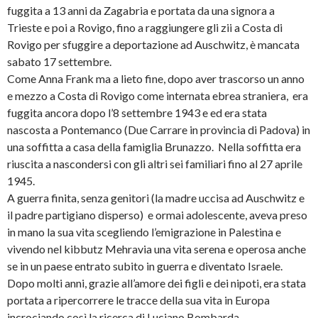
fuggita a 13 anni da Zagabria e portata da una signora a
Trieste e poi a Rovigo, fino a raggiungere gli zii a Costa di
Rovigo per sfuggire a deportazione ad Auschwitz, è mancata
sabato 17 settembre.
Come Anna Frank ma a lieto fine, dopo aver trascorso un anno
e mezzo a Costa di Rovigo come internata ebrea straniera, era
fuggita ancora dopo l’8 settembre 1943 e ed era stata
nascosta a Pontemanco (Due Carrare in provincia di Padova) in
una soffitta a casa della famiglia Brunazzo. Nella soffitta era
riuscita a nascondersi con gli altri sei familiari fino al 27 aprile
1945.
A guerra finita, senza genitori (la madre uccisa ad Auschwitz e
il padre partigiano disperso) e ormai adolescente, aveva preso
in mano la sua vita scegliendo l’emigrazione in Palestina e
vivendo nel kibbutz Mehravia una vita serena e operosa anche
se in un paese entrato subito in guerra e diventato Israele.
Dopo molti anni, grazie all’amore dei figli e dei nipoti, era stata
portata a ripercorrere le tracce della sua vita in Europa
incrociando così la ricerca di Luciano Bombarda