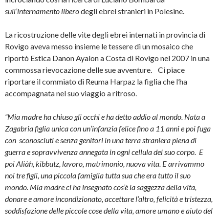
sull’internamento libero
degli ebrei stranieri in Polesine.
La ricostruzione delle vite degli ebrei internati in provincia di
Rovigo aveva messo insieme le tessere di un mosaico che
riportò Estica Danon Ayalon a Costa di Rovigo nel 2007 in una
commossa rievocazione delle sue avventure. Ci piace
riportare il commiato di Reuma Harpaz la figlia che l’ha
accompagnata nel suo viaggio a ritroso.
“Mia madre ha chiuso gli occhi e ha detto addio al mondo. Nata a
Zagabria figlia unica con un’infanzia felice fino a 11 anni e poi fuga
con sconosciuti e senza genitori in una terra straniera piena di
guerra e sopravvivenza annegata in ogni cellula del suo corpo.
E
poi Aliàh, kibbutz, lavoro, matrimonio, nuova vita. E arrivammo
noi tre figli, una piccola famiglia tutta sua che era tutto il suo
mondo. Mia madre ci ha insegnato cos’è la saggezza della vita,
donare e amore incondizionato, accettare l’altro, felicità e tristezza,
soddisfazione delle piccole cose della vita, amore umano e aiuto del