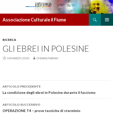
Cerca
Associazione Culturale il Fiume
VAI AL CONTENUTO
MENU
PRINCI
RICERCA
GLI EBREI IN POLESINE
14 MARZO 2010
CHIARA FABIAN
ARTICOLO PRECEDENTE
Navigazione articolo
La condizione degli ebrei in Polesine durante il fascismo
ARTICOLO SUCCESSIVO
OPERAZIONE T4 – prove tecniche di sterminio