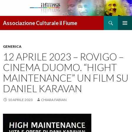
Cerca
Associazione Culturale il Fiume
VAI AL CONTENUTO
MENU
PRINCI
GENERICA
12 APRILE 2023 – ROVIGO –
CINEMA DUOMO. “HIGHT
MAINTENANCE” UN FILM SU
DANIEL KARAVAN
10 APRILE 2023
CHIARA FABIAN